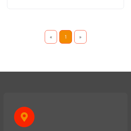
«
1
»