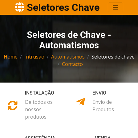
Seletores Chave
Seletores de Chave -
Automatismos
Home
Intrusao
Automatismos
Seletores de chave
Contacto
INSTALAÇÃO
ENVIO
De todos os
Envio de
nossos
Produtos
produtos