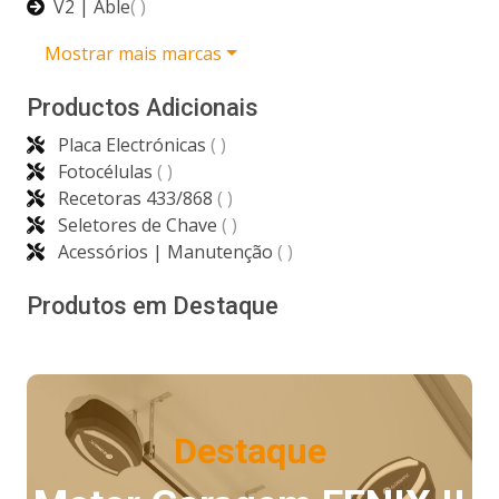
V2 | Able
( )
Mostrar mais marcas
Productos Adicionais
Placa Electrónicas
( )
Fotocélulas
( )
Recetoras 433/868
( )
Seletores de Chave
( )
Acessórios | Manutenção
( )
Produtos em Destaque
Destaque