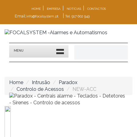
|
|
|
HOME
EMPRESA
NOTÍCIAS
CONTACTOS
|
Email:
info@focalsystem.pt
Tel. 917 602 949
MENU
Home
Intrusão
Paradox
Controlo de Acessos
NEW-ACC