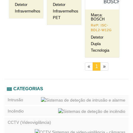
Detetor
Detetor
Infravermelhos
Infravermelhos
Marca:
PET
BOSCH
Refª: ISC-
BDL2-W12G
Detetor
Dupla
Tecnologia
(current)
«
1
»
CATEGORIAS
Intrusão
Incêndio
CCTV (Videovigilância)