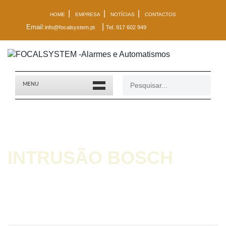
|
|
|
HOME
EMPRESA
NOTÍCIAS
CONTACTOS
|
Email:
info@focalsystem.pt
Tel. 917 602 949
MENU
INTRUSÃO BOSCH