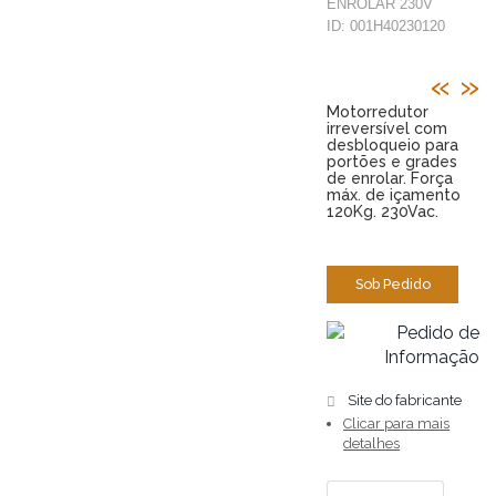
ENROLAR 230V
ID: 001H40230120
«
»
Motorredutor
irreversível com
desbloqueio para
portões e grades
de enrolar. Força
máx. de içamento
120Kg. 230Vac.
xxx.xx
Sob Pedido
Site do fabricante
Clicar para mais
detalhes