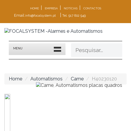
|
|
|
HOME
EMPRESA
NOTÍCIAS
CONTACTOS
|
Email:
info@focalsystem.pt
Tel. 917 602 949
MENU
Home
Automatismos
Came
H40230120